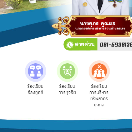
บริการ
ข้อมูล
การ
เปิด
เผย
ข้อมูล
สาธารณะ
OIT
e-
Service
e-Se
ฟังความ
ร้องเรียน
ร้องเรียน
ร้องเรียน
Q&A
บริ
ิดเห็น
ร้องทุกข์
การทุจริต
การบริหาร
ออน
ระชาชน
ทรัพยากร
การ
บุคคล
จัดการ
ความ
รู้