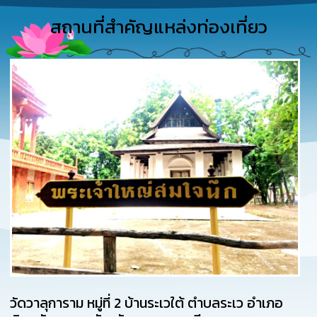
การ
ดำเนิน
สถานที่สำคัญแหล่งท่องเที่ยว
งาน
การ
ให้
บริการ
แผนการ
ใช้
จ่าย
งบ
ประมาณ
ประจำ
ปี
การ
บริหาร
และ
พัฒนา
ทรัพยากร
วัดวาลุการาม หมู่ที่ 2 บ้านระเวใต้ ตำบลระเว อำเภอ
บุคคล