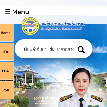
×
☰ Menu
lose
หน้า
หลัก
ข้อมูล
ก
พื้น
ฐาน
9
บุคลากร
แผน
ยุทธศาสตร์
9
ข่าวสาร
จ
กิจการ
สภา