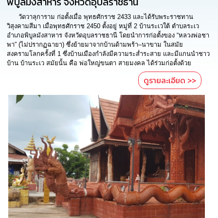
พิบูลมังสาหาร จังหวัดอุบลราชธานี
การ
วัดวาลุการาม ก่อตั้งเมื่อ พุทธศักราช 2433 และได้รับพระราชทาน
จัด
วิสุงคามสีมา เมื่อพุทธศักราช 2450 ตั้งอยู่ หมู่ที่ 2 บ้านระเวใต้ ตำบลระเว
ซื้อ
อำเภอพิบูลมังสาหาร จังหวัดอุบลราชธานี โดยนำการก่อตั้งของ “หลวงพ่อชา
จัด
พา” (ไม่ปรากฏฉายา) ซึ่งย้ายมาจากบ้านด้ามพร้า–นาขาม ในสมัย
จ้าง
สงครามโลกครั้งที่ 1 ซึ่งบ้านเมืองกำลังมีความระส่ำระสาย และมีแกนนำชาว
บ้าน บ้านระเว สมัยนั้น คือ พ่อใหญ่ขนตา สายมงคล ได้ร่วมก่อตั้งด้วย
การ
ดูรายละเอียด >>
เงิน
การ
คลัง
แผนการ
ป้องกัน
การ
ทุจริต
การ
ดำเนิน
การ
เพื่อ
ป้องกัน