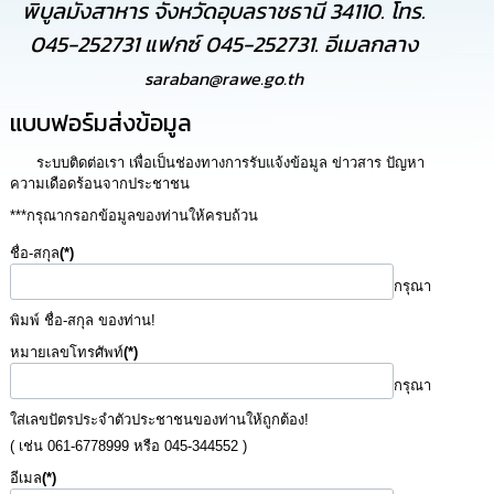
พิบูลมังสาหาร จังหวัดอุบลราชธานี 34110. โทร.
การ
045-252731 แฟกซ์ 045-252731. อีเมลกลาง
จัด
ซื้อ
saraban@rawe.go.th
จัด
จ้าง
แบบฟอร์มส่งข้อมูล
ระบบติดต่อเรา เพื่อเป็นช่องทางการรับแจ้งข้อมูล ข่าวสาร ปัญหา
การ
ความเดือดร้อนจากประชาชน
เงิน
การ
***กรุณากรอกข้อมูลของท่านให้ครบถ้วน
คลัง
ชื่อ-สกุล
(*)
แผนการ
กรุณา
ป้องกัน
พิมพ์ ชื่อ-สกุล ของท่าน!
การ
ทุจริต
หมายเลขโทรศัพท์
(*)
กรุณา
การ
ใส่เลขปัตรประจำตัวประชาชนของท่านให้ถูกต้อง!
ดำเนิน
การ
( เช่น 061-6778999 หรือ 045-344552 )
เพื่อ
อีเมล
(*)
ป้องกัน