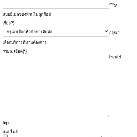
การ
***รูป
ทุจริต
แบบอีเมลของท่านไม่ถูกต้อง!
เรื่อง
(*)
มาตรการ
ภายใน
กรุณา
ป้องกัน
การ
เลือกบริการที่ท่านต้องการ.
ทุจริต
รายละเอียด
(*)
Invalid
การ
ส่ง
เสริม
ความ
โปร่งใส
ท้อง
ถิ่น
ของ
เรา
Input
ข้อมูล
แนบไฟล์