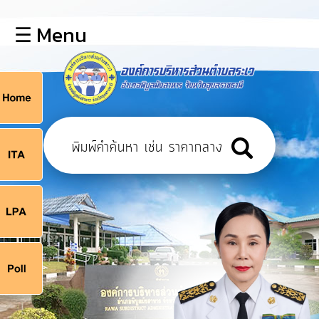
×
☰ Menu
lose
หน้า
หลัก
ข้อมูล
ก
พื้น
ฐาน
9
บุคลากร
แผน
ยุทธศาสตร์
9
ข่าวสาร
จ
กิจการ
สภา