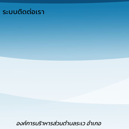
การ
ดำเนิน
ระบบติดต่อเรา
งาน
การ
ให้
บริการ
แผนการ
ใช้
จ่าย
งบ
ประมาณ
ประจำ
ปี
การ
บริหาร
และ
พัฒนา
ทรัพยากร
องค์การบริาหารส่วนตำบลระเว อำเภอ
บุคคล