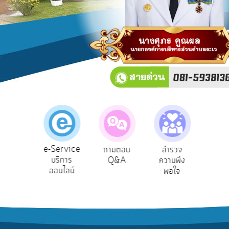
บริการ
ข้อมูล
การ
เปิด
เผย
ข้อมูล
สาธารณะ
OIT
e-
Service
e-Service
องเรียน
ถามตอบ
สำรวจ
ผู้รั
Q&A
บริการ
รบริหาร
Q&A
ความพึง
ยัง
ออนไลน์
ัพยากร
พอใจ
การ
บุคคล
จัดการ
ความ
รู้