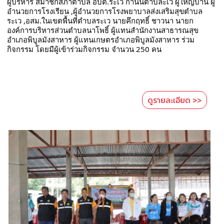
ผู้บริหาร สมาชิกสภาตำบล อบต.ระเว กำนันตำบละเว ผู้ใหญ่บ้าน ผู้
อำนวยการโรงเรียน ,ผู้อำนวยการโรงพยาบาลส่งเสริมสุขตำบล
ระเว ,อสม.ในเขตพื้นที่ตำบลระเว นายคึกฤทธิ์ ชาวนา นายก
องค์การบริหารส่วนตำบลนาโพธิ์ ผู้แทนสำนักงานสาธารณสุข
อำเภอพิบูลมังสาหาร ผู้แทนเกษตรอำเภอพิบูลมังสาหาร ร่วม
กิจกรรม โดยมีผู้เข้าร่วมกิจกรรม จำนวน 250 คน
ดูรายละเอียด >>