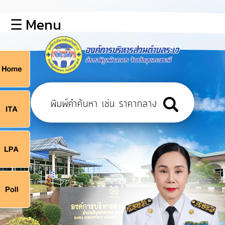
×
☰ Menu
lose
หน้า
หลัก
ข้อมูล
ก
พื้น
ฐาน
9
บุคลากร
แผน
ยุทธศาสตร์
9
ข่าวสาร
จ
กิจการ
สภา