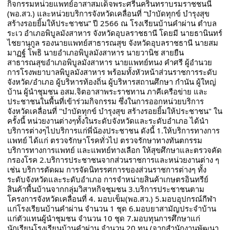
กิจกรรมหน่วยแพทย์อาสาสมเด็จพระศรีนครินทราบรมราชชนนี 
(พอ.สว.) และหน่วยบริการจังหวัดเคลื่อนที่ “บำบัดทุกข์ บำรุงสุข 
สร้างรอยยิ้มให้ประชาชน” ปี 2566 ณ โรงเรียนบ้านคำผ่าน ตำบล
ระเว อำเภอพิบูลมังสาหาร จังหวัดอุบลราชธานี โดยมี นายธานินทร์ 
ไชยานุกูล รองนายแพทย์สาธารณสุข จังหวัดอุบลราชธานี นายสม
มาฏฐ์ โพธิ นายอำเภอพิบูลมังสาหาร นายวานิช สายยืน 
สาธารณสุขอำเภอพิบูลมังสาหาร นายแพทย์ทนง คำศรี ผู้อำนวย
การโรงพยาบาลพิบูลมังสาหาร พร้อมทั้งหัวหน้าส่วนราชการระดับ
จังหวัด/อำเภอ ผู้บริหารท้องถิ่น ผู้บริหารสถานศึกษา กำนัน ผู้ใหญ่
บ้าน ผู้นำชุมชน อสม.จิตอาสาพระราชทาน ภาคีเครือข่าย และ
ประชาชนในพื้นที่เข้าร่วมกิจกรรม ซึ่งในการออกหน่วยบริการ
จังหวัดเคลื่อนที่ "บำบัดทุกข์ บำรุงสุข สร้างรอยยิ้มให้ประชาชน" ใน
ครั้งนี้ หน่วยงานต่างๆทั้งในระดับจังหวัดและระดับอำเภอ ได้นำ
บริการต่างๆไปบริการแก่พี่น้องประชาชน ดังนี้ 1.ให้บริการทางการ
แพทย์ ได้แก่ ตรวจรักษาโรคทั่วไป ตรวจรักษาทางทันตกรรม 
บริการทางการแพทย์ และแพทย์ทางเลือก ให้สุขศึกษาและตรวจคัด
กรองโรค 2.บริการประชาชนจากส่วนราชการและหน่วยงานต่าง ๆ 
เช่น บริการตัดผม การจัดนิทรรศการของส่วนราชการต่างๆ ทั้ง
ระดับจังหวัดและระดับอำเภอ การจำหน่ายสินค้าเกษตรอินทรีย์ 
สินค้าพื้นบ้านจากกลุ่มวิสาหกิจชุมชน 3.บริการประชาชนตาม
โครงการจังหวัดเคลื่อนที่ 4. มอบเข็ม(พอ.สว.) 5.มอบอุปกรณ์กีฬา
แก่โรงเรียนบ้านคำผ่าน จำนวน 1 ชุด 6.มอบยาสามัญประจำบ้าน 
แก่ตัวแทนผู้นำชุมชน จำนวน 10 ชุด 7.มอบทุนการศึกษาแก่
นักเรียนโรงเรียนบ้านคำผ่าน จำนวน 20 ทุน (จากสำนักงานพัฒนา