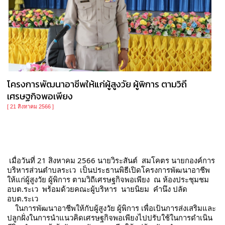
การ
ทุจริต
มาตรการ
ภายใน
ป้องกัน
การ
ทุจริต
โครงการพัฒนาอาชีพให้แก่ผู้สูงวัย ผู้พิการ ตามวิถี
เศรษฐกิจพอเพียง
การ
[ 21 สิงหาคม 2566 ]
ส่ง
เสริม
ความ
โปร่งใส
 เมื่อวันที่ 21 สิงหาคม 2566 นายวิระสันต์  สมโคตร นายกองค์การ
ท้อง
บริหารส่วนตำบลระเว  เป็นประธานพิธีเปิดโครงการพัฒนาอาชีพ
ถิ่น
ให้แก่ผู้สูงวัย ผู้พิการ ตามวิถีเศรษฐกิจพอเพียง  ณ ห้องประชุมชม 
ของ
อบต.ระเว  พร้อมด้วยคณะผู้บริหาร  นายนิยม  คำนึง ปลัด 
เรา
อบต.ระเว

    ในการพัฒนาอาชีพให้กับผู้สูงวัย ผู้พิการ เพื่อเป้นการส่งเสริมและ
ปลูกฝั่งในการนำแนวคิดเศรษฐกิจพอเพียงไปปรับใช้ในการดำเนิน
ข้อมูล