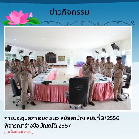
การ
ดำเนิน
ข่าวกิจกรรม
งาน
การ
ให้
บริการ
แผนการ
ใช้
จ่าย
งบ
ประมาณ
ประจำ
ปี
การ
บริหาร
และ
การประชุมสภา อบต.ระเว สมัยสามัญ สมัยที่ 3/2556
พัฒนา
พิจารณาร่างข้อบัญญัติ 2567
ทรัพยากร
บุคคล
[ 10 สิงหาคม 2566 ]