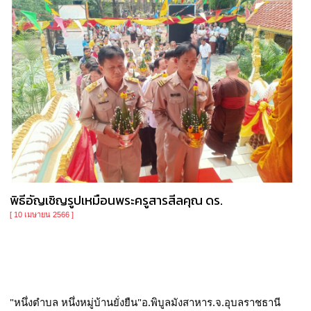
พิธีอัญเชิญรูปเหมือนพระครูสารสีลคุณ ดร.
[ 10 เมษายน 2566 ]
"หนึ่งตำบล หนึ่งหมู่บ้านยั่งยืน"อ.พิบูลมังสาหาร.จ.อุบลราชธานี