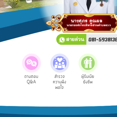
บริการ
ข้อมูล
การ
เปิด
เผย
ข้อมูล
สาธารณะ
OIT
e-
Service
ถามตอบ
สำรวจ
ผู้รับเบีย
ประเมินภาษี
Q&A
Q&A
ความพึง
ยังชีพ
ท้องถิ่น
พอใจ
การ
จัดการ
ความ
รู้