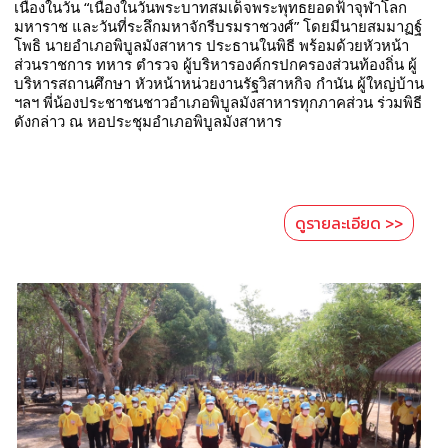
เนื่องในวัน “เนื่องในวันพระบาทสมเด็จพระพุทธยอดฟ้าจุฬาโลก
มหาราช และวันที่ระลึกมหาจักรีบรมราชวงศ์” โดยมีนายสมมาฏฐ์ 
โพธิ นายอำเภอพิบูลมังสาหาร ประธานในพิธี พร้อมด้วยหัวหน้า
ส่วนราชการ ทหาร ตำรวจ ผู้บริหารองค์กรปกครองส่วนท้องถิ่น ผู้
บริหารสถานศึกษา หัวหน้าหน่วยงานรัฐวิสาหกิจ กำนัน ผู้ใหญ่บ้าน
ฯลฯ พี่น้องประชาชนชาวอำเภอพิบูลมังสาหารทุกภาคส่วน ร่วมพิธี
ดังกล่าว ณ หอประชุมอำเภอพิบูลมังสาหาร
ดูรายละเอียด >>