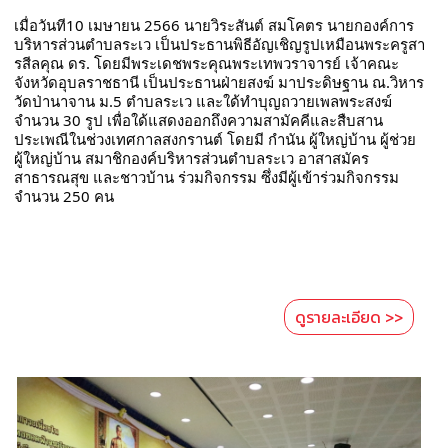
เมื่อวันที10 เมษายน 2566 นายวิระสันต์ สมโคตร นายกองค์การ
บริหารส่วนตำบลระเว เป็นประธานพิธีอัญเชิญรูปเหมือนพระครูสา
รสีลคุณ ดร. โดยมีพระเดชพระคุณพระเทพวราจารย์ เจ้าคณะ
จังหวัดอุบลราชธานี เป็นประธานฝ่ายสงฆ์ มาประดิษฐาน ณ.วิหาร
วัดป่านาจาน ม.5 ตำบลระเว และใด้ทำบุญถวายเพลพระสงฆ์
จำนวน 30 รูป เพื่อใด้แสดงออกถึงความสามัคคีและสืบสาน
ประเพณีในช่วงเทศกาลสงกรานต์ โดยมี กำนัน ผู้ใหญ่บ้าน ผู้ช่วย
ผู้ใหญ่บ้าน สมาชิกองค์บริหารส่วนตำบลระเว อาสาสมัคร
สาธารณสุข และชาวบ้าน ร่วมกิจกรรม ซึ่งมีผู้เข้าร่วมกิจกรรม 
จำนวน 250 คน
ดูรายละเอียด >>