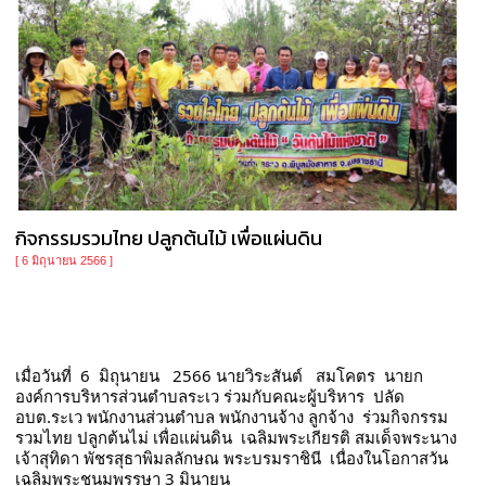
กิจกรรมรวมไทย ปลูกต้นไม้ เพื่อแผ่นดิน
[ 6 มิถุนายน 2566 ]
เมื่อวันที่  6  มิถุนายน   2566 นายวิระสันต์   สมโคตร  นายก
องค์การบริหารส่วนตำบลระเว ร่วมกับคณะผู้บริหาร  ปลัด 
อบต.ระเว พนักงานส่วนตำบล พนักงานจ้าง ลูกจ้าง  ร่วมกิจกรรม  
รวมไทย ปลูกต้นไม่ เพื่อแผ่นดิน  เฉลิมพระเกียรติ สมเด็จพระนาง
เจ้าสุทิดา พัชรสุธาพิมลลักษณ พระบรมราชินี  เนื่องในโอกาสวัน
เฉลิมพระชนมพรรษา 3 มินายน 
