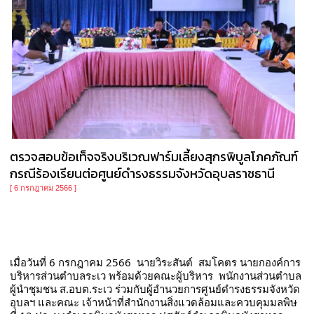
ตรวจสอบข้อเท็จจริงบริเวณฟาร์มเลี้ยงสุกรพิบูลโภคภัณฑ์
กรณีร้องเรียนต่อศูนย์ดำรงธรรมจังหวัดอุบลราชธานี
[ 6 กรกฎาคม 2566 ]
เมื่อวันที่ 6 กรกฎาคม 2566  นายวิระสันต์  สมโคตร นายกองค์การ
บริหารส่วนตำบลระเว พร้อมด้วยคณะผู้บริหาร  พนักงานส่วนตำบล 
ผู้นำชุมชน ส.อบต.ระเว ร่วมกับผู้อำนวยการศูนย์ดำรงธรรมจังหวัด
อุบลฯ และคณะ เจ้าหน้าที่สำนักงานสิ่งแวดล้อมและควบคุมมลพิษ