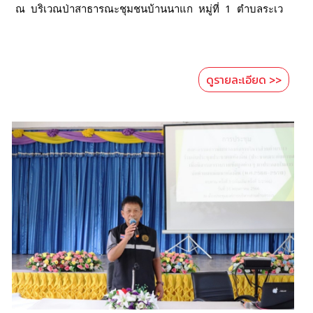
  ณ  บริเวณป่าสาธารณะชุมชนบ้านนาแก  หมู่ที่  1  ตำบลระเว
ดูรายละเอียด >>