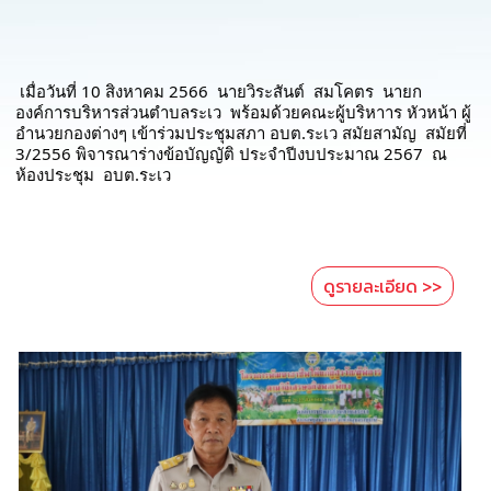
การ
จัด
ซื้อ
 เมื่อวันที่ 10 สิงหาคม 2566  นายวิระสันต์  สมโคตร  นายก 
จัด
องค์การบริหารส่วนตำบลระเว  พร้อมด้วยคณะผู้บริหาาร หัวหน้า ผู้
จ้าง
อำนวยกองต่างๆ เข้าร่วมประชุมสภา อบต.ระเว สมัยสามัญ  สมัยที่ 
3/2556 พิจารณาร่างข้อบัญญัติ ประจำปีงบประมาณ 2567  ณ 
การ
ห้องประชุม  อบต.ระเว 
เงิน
การ
คลัง
ดูรายละเอียด >>
แผนการ
ป้องกัน
การ
ทุจริต
การ
ดำเนิน
การ
เพื่อ
ป้องกัน