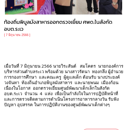
ท้องถิ่นพิบูลมังสาหารออกตรวจเยี่ยม ศพด.ในสังกัด
อบต.ระเว
[ 7 มิถุนายน 2566 ]
เมื่อวันที่ 7 มิถุนายน 2566 นายวิระสันต์   สมโคตร  นายกองค์การ
บริหารส่วนตำบลระเว พร้อมด้วย นางสาวรัตนา  ทองกลึง ผู้อำนวย
การกองการศึกษา  และคณะครู  ผู้ดูแลเด็ก ต้อนรับ นางประยงค์  
วงจันทา  ท้องถิ่นอำเภอพิบูลมังสาหาร  และนายพนม  เมืองก้อน  
เนื่องในโอกาส  ออกตรวจเยี่ยมศูนย์พัฒนาเด็กเล็กในสังกัด 
อบต.ระเว  จำนวน  4  แห่ง  เพื่อเป็นกำลังใจในการปฎิบัติหน้าที่
และการตรวจติดตามการดำเนินโครงการอาหารกลางวัน รับฟัง
ปัญหา อุปสรรค ในการปฏิบัติงานของศูนย์พัฒนาเด็กต่างๆ  