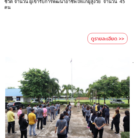
การ
ชีวิต จำนวน ผู้เข้ารับการพัฒนาอาชีพให้แก่ผู้สูงวัย  จำนวน  45  
ติดต่อ
คน 
ดูรายละเอียด >>