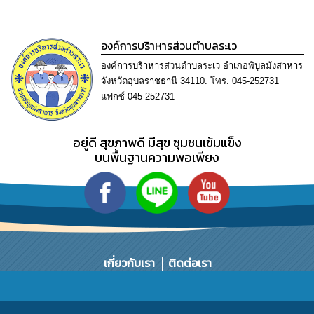
การ
ทุจริต
องค์การบริาหารส่วนตำบลระเว
มาตรการ
องค์การบริาหารส่วนตำบลระเว อำเภอพิบูลมังสาหาร
ภายใน
ป้องกัน
จังหวัดอุบลราชธานี 34110. โทร. 045-252731
การ
แฟกซ์ 045-252731
ทุจริต
อยู่ดี​ สุขภาพดี​ มีสุข​ ชุมชนเข้มแข็ง​
การ
ส่ง
บนพื้นฐานความพอเพียง​
เสริม
ความ
โปร่งใส
ท้อง
ถิ่น
ของ
เกี่ยวกับเรา
ติดต่อเรา
เรา
ข้อมูล