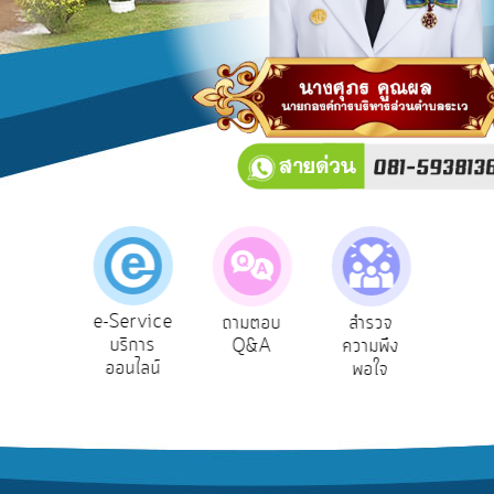
บริการ
ข้อมูล
การ
เปิด
เผย
ข้อมูล
สาธารณะ
OIT
e-
Service
e-Service
องเรียน
ถามตอบ
สำรวจ
ผู้รั
Q&A
บริการ
รบริหาร
Q&A
ความพึง
ยัง
ออนไลน์
ัพยากร
พอใจ
การ
บุคคล
จัดการ
ความ
รู้