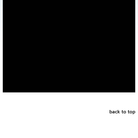
การ
จัด
ซื้อ
จัด
จ้าง
การ
เงิน
การ
คลัง
แผนการ
ป้องกัน
การ
ทุจริต
back to top
การ
ดำเนิน
การ
เพื่อ
ป้องกัน