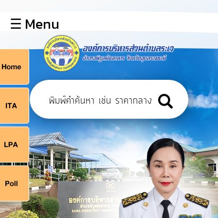
×
☰ Menu
lose
หน้า
หลัก
ข้อมูล
ก
พื้น
ฐาน
9
บุคลากร
แผน
ยุทธศาสตร์
9
ข่าวสาร
จ
กิจการ
สภา