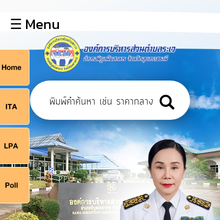
×
☰ Menu
lose
หน้า
หลัก
ข้อมูล
ก
พื้น
ฐาน
9
บุคลากร
แผน
ยุทธศาสตร์
9
ข่าวสาร
จ
กิจการ
สภา