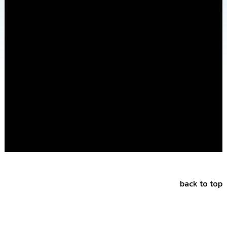
การ
จัด
ซื้อ
จัด
จ้าง
การ
เงิน
การ
คลัง
แผนการ
ป้องกัน
การ
ทุจริต
back to top
การ
ดำเนิน
การ
เพื่อ
ป้องกัน