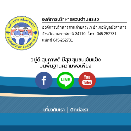
การ
ทุจริต
องค์การบริาหารส่วนตำบลระเว
มาตรการ
องค์การบริาหารส่วนตำบลระเว อำเภอพิบูลมังสาหาร
ภายใน
ป้องกัน
จังหวัดอุบลราชธานี 34110. โทร. 045-252731
การ
แฟกซ์ 045-252731
ทุจริต
อยู่ดี​ สุขภาพดี​ มีสุข​ ชุมชนเข้มแข็ง​
การ
ส่ง
บนพื้นฐานความพอเพียง​
เสริม
ความ
โปร่งใส
ท้อง
ถิ่น
ของ
เกี่ยวกับเรา
ติดต่อเรา
เรา
ข้อมูล