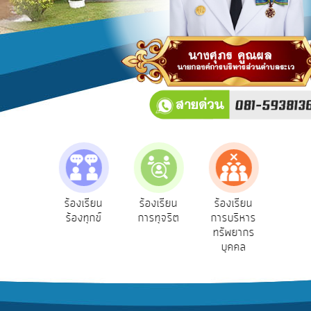
บริการ
ข้อมูล
การ
เปิด
เผย
ข้อมูล
สาธารณะ
OIT
e-
Service
e-Se
ฟังความ
ร้องเรียน
ร้องเรียน
ร้องเรียน
Q&A
บริ
ิดเห็น
ร้องทุกข์
การทุจริต
การบริหาร
ออน
ระชาชน
ทรัพยากร
การ
บุคคล
จัดการ
ความ
รู้