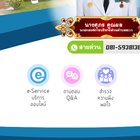
บริการ
ข้อมูล
การ
เปิด
เผย
ข้อมูล
สาธารณะ
OIT
e-
Service
e-Service
องเรียน
ถามตอบ
สำรวจ
ผู้รั
Q&A
บริการ
รบริหาร
Q&A
ความพึง
ยัง
ออนไลน์
ัพยากร
พอใจ
การ
บุคคล
จัดการ
ความ
รู้