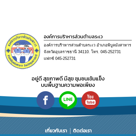
การ
ทุจริต
มาตรการ
ภายใน
ป้องกัน
องค์การบริาหารส่วนตำบลระเว
การ
ทุจริต
องค์การบริาหารส่วนตำบลระเว อำเภอพิบูลมังสาหาร
จังหวัดอุบลราชธานี 34110. โทร. 045-252731
แฟกซ์ 045-252731
การ
ส่ง
เสริม
อยู่ดี​ สุขภาพดี​ มีสุข​ ชุมชนเข้มแข็ง​
ความ
โปร่งใส
บนพื้นฐานความพอเพียง​
ท้อง
ถิ่น
ของ
เรา
เกี่ยวกับเรา
ติดต่อเรา
ข้อมูล