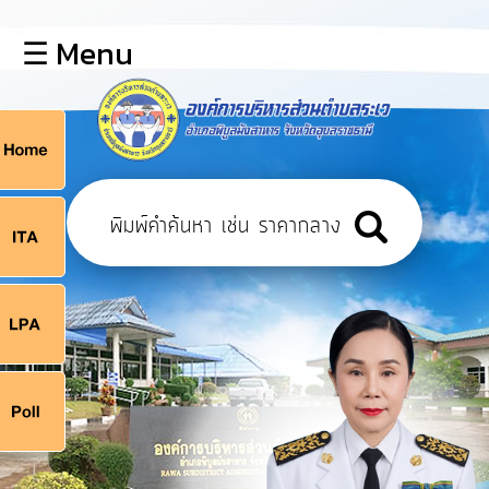
×
☰ Menu
lose
หน้า
หลัก
ข้อมูล
ก
พื้น
ฐาน
9
บุคลากร
แผน
ยุทธศาสตร์
9
ข่าวสาร
จ
กิจการ
สภา