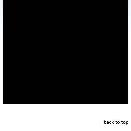
การ
จัด
ซื้อ
จัด
จ้าง
การ
เงิน
การ
คลัง
แผนการ
ป้องกัน
การ
ทุจริต
การ
ดำเนิน
การ
back to top
เพื่อ
ป้องกัน