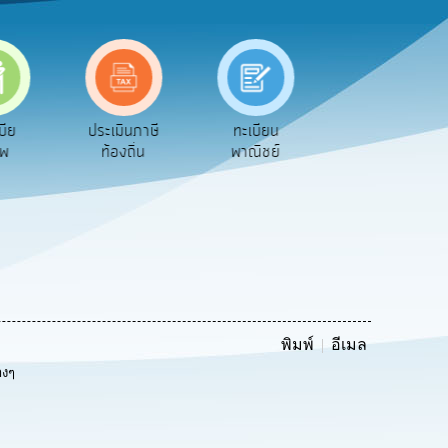
เมินภาษี
ทะเบียน
ขออนุญาต
คู่มือ
้องถิ่น
พาณิชย์
ก่อสร้าง
ประชาชน
พิมพ์
อีเมล
างๆ