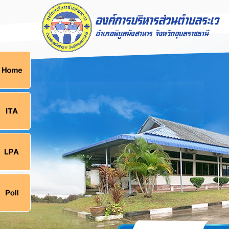
ก
9
9
จ