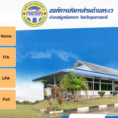
ก
9
9
จ