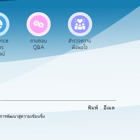
vice
ถามตอบ
สำรวจความ
ผู้รับเบีย
าร
Q&A
พึงพอใจ
ยังชีพ
ลน์
พิมพ์
อีเมล
นการพัฒนาสู่ความเข้มแข็ง