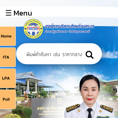
×
☰ Menu
lose
หน้า
หลัก
ข้อมูล
ก
พื้น
ฐาน
9
บุคลากร
แผน
ยุทธศาสตร์
9
ข่าวสาร
จ
กิจการ
สภา