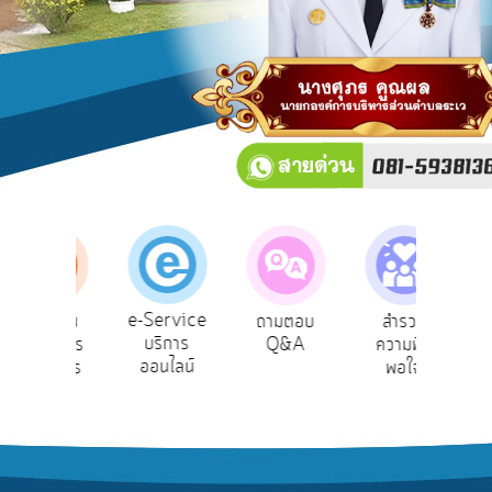
บริการ
ข้อมูล
การ
เปิด
เผย
ข้อมูล
สาธารณะ
OIT
e-
Service
e-Service
้องเรียน
ถามตอบ
สำรวจ
ผู้ร
Q&A
บริการ
ารบริหาร
Q&A
ความพึง
ยั
ออนไลน์
รัพยากร
พอใจ
การ
บุคคล
จัดการ
ความ
รู้