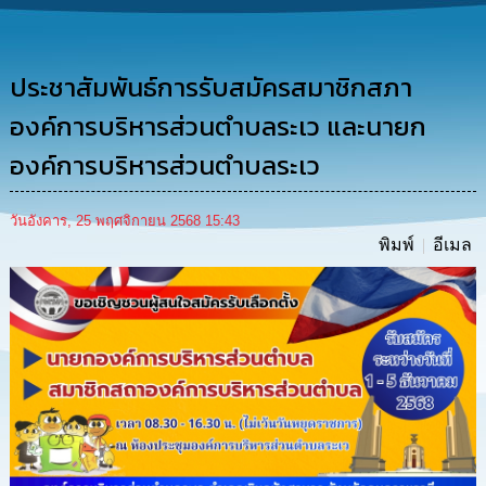
การ
ดำเนิน
งาน
ประชาสัมพันธ์การรับสมัครสมาชิกสภา
การ
ให้
องค์การบริหารส่วนตำบลระเว และนายก
บริการ
องค์การบริหารส่วนตำบลระเว
แผนการ
ใช้
วันอังคาร, 25 พฤศจิกายน 2568 15:43
จ่าย
พิมพ์
อีเมล
งบ
ประมาณ
ประจำ
ปี
การ
บริหาร
และ
พัฒนา
ทรัพยากร
บุคคล