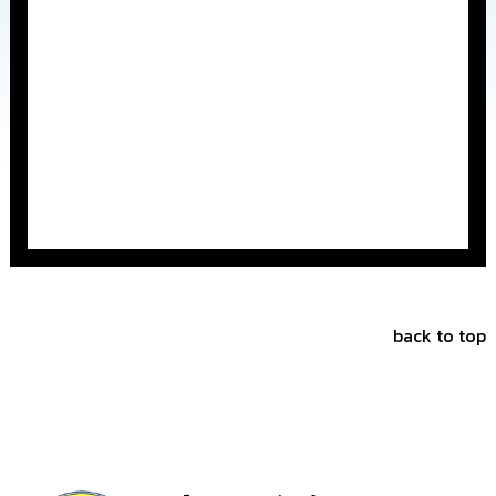
การ
จัด
ซื้อ
จัด
จ้าง
การ
เงิน
การ
คลัง
แผนการ
ป้องกัน
การ
back to top
ทุจริต
การ
ดำเนิน
การ
เพื่อ
ป้องกัน