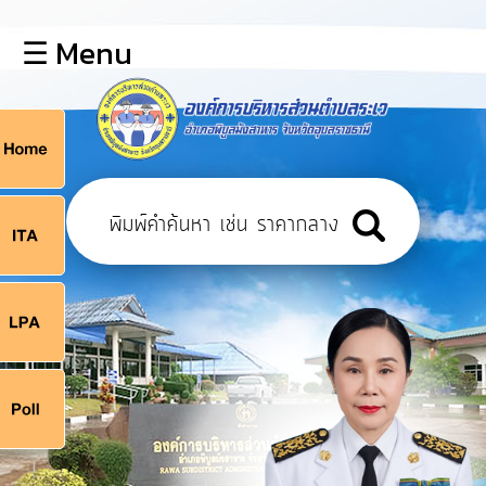
×
☰ Menu
lose
หน้า
หลัก
ข้อมูล
ก
พื้น
ฐาน
9
บุคลากร
แผน
ยุทธศาสตร์
9
ข่าวสาร
จ
กิจการ
สภา