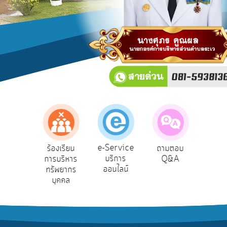
บริการ
ข้อมูล
การ
เปิด
เผย
ข้อมูล
สาธารณะ
OIT
e-
Service
e-Service
องเรียน
ร้องเรียน
ถามตอบ
สำ
Q&A
บริการ
รทุจริต
การบริหาร
Q&A
ควา
ออนไลน์
ทรัพยากร
พอ
การ
บุคคล
จัดการ
ความ
รู้