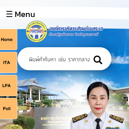
×
☰ Menu
lose
หน้า
หลัก
ข้อมูล
ก
พื้น
ฐาน
9
บุคลากร
แผน
ยุทธศาสตร์
9
ข่าวสาร
จ
กิจการ
สภา