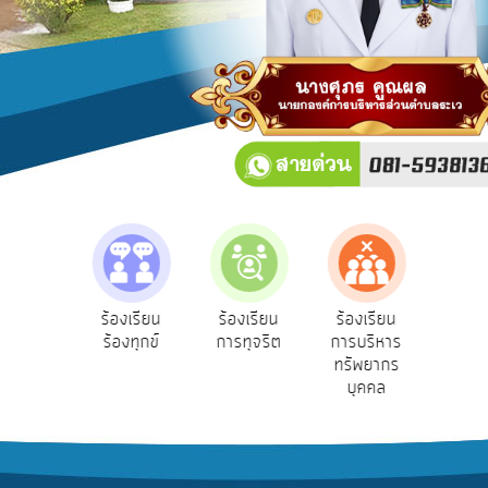
บริการ
ข้อมูล
การ
เปิด
เผย
ข้อมูล
สาธารณะ
OIT
e-
Service
e-Se
ฟังความ
ร้องเรียน
ร้องเรียน
ร้องเรียน
Q&A
บริ
ิดเห็น
ร้องทุกข์
การทุจริต
การบริหาร
ออน
ระชาชน
ทรัพยากร
การ
บุคคล
จัดการ
ความ
รู้