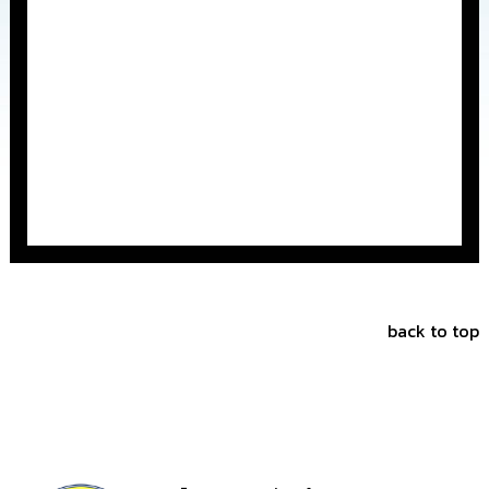
การ
จัด
ซื้อ
จัด
จ้าง
การ
เงิน
การ
คลัง
แผนการ
ป้องกัน
การ
back to top
ทุจริต
การ
ดำเนิน
การ
เพื่อ
ป้องกัน