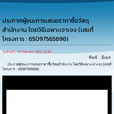
การ
ดำเนิน
งาน
ประกาศผู้ชนะการเสนอราคาซื้อวัสดุ
การ
ให้
สำนักงาน โดยวิธีเฉพาะเจาะจง (เลขที่
บริการ
โครงการ : 65097565696)
แผนการ
ใช้
วันจันทร์, 19 กันยายน 2565 15:05
จ่าย
พิมพ์
อีเมล
งบ
ประมาณ
ประกาศผู้ชนะการเสนอราคาซื้อวัสดุสำนักงาน โดยวิธีเฉพาะเจาะจง (เลขที่
ประจำ
โครงการ : 65097565696)
ปี
Media
การ
บริหาร
และ
พัฒนา
ทรัพยากร
บุคคล